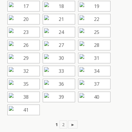
1
2
►