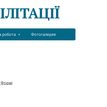
ІЛІТАЦІЇ
а робота
Фотогалерея
 Формі