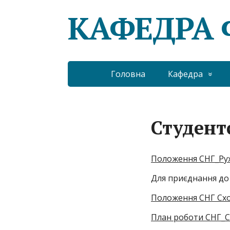
КАФЕДРА Ф
Головна
Кафедра
Студент
Положення СНГ_Рух
Для
приєднання до
Положення СНГ Схо
План роботи СНГ_С