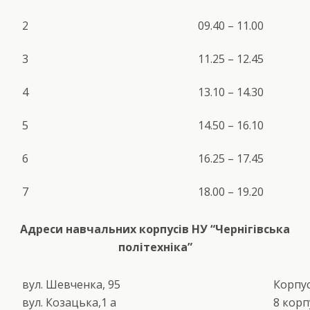
2
09.40 – 11.00
3
11.25 – 12.45
4
13.10 – 14.30
5
14.50 – 16.10
6
16.25 – 17.45
7
18.00 – 19.20
Адреси навчальних корпусів НУ “Чернігівська
політехніка”
вул. Шевченка, 95
Корпуси
вул. Козацька,1 а
8 корп