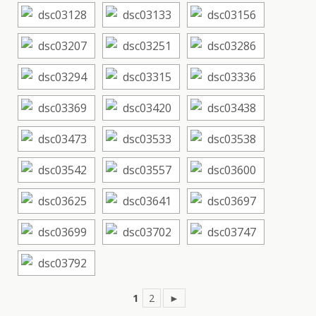
1
2
►