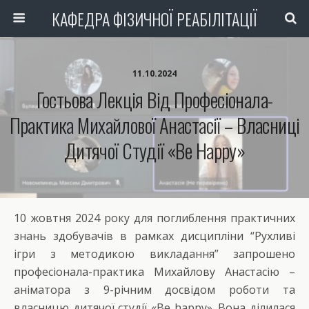
КАФЕДРА ФІЗИЧНОЇ РЕАБІЛІТАЦІЇ
11.10.2024
Гостьова Лекція Від Професіонала-
Практика Михайлової Анастасії – Власниці
Дитячої Студії «Be Happy»
10 жовтня 2024 року для поглиблення практичних
знань здобувачів в рамках дисципліни “Рухливі
ігри з методикою викладання” запрошено
професіонала-практика Михайлову Анастасію –
аніматора з 9-річним досвідом роботи та
власницю дитячої студії «Be happy». Вона ділилася