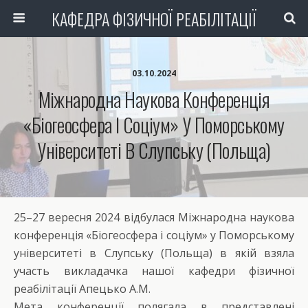
КАФЕДРА ФІЗИЧНОЇ РЕАБІЛІТАЦІЇ
03.10.2024
Міжнародна Наукова Конференція
«Біогеосфера І Соціум» У Поморському
Університеті В Слупську (Польща)
25–27 вересня 2024 відбулася Міжнародна наукова
конференція «Біогеосфера і соціум» у Поморському
університеті в Слупську (Польща) в якій взяла
участь викладачка нашої кафедри фізичної
реабілітації Апецько А.М.
Мета конференції полягала в представлені